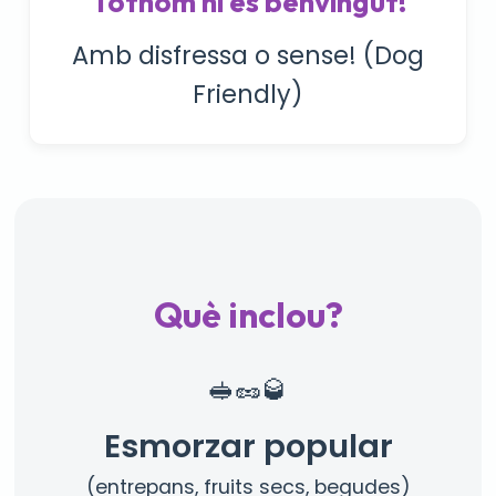
Tothom hi és benvingut!
Amb disfressa o sense! (Dog
Friendly)
Què inclou?
🥪🥜🥃
Esmorzar popular
(entrepans, fruits secs, begudes)