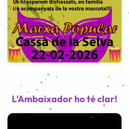
L'Ambaixador ho té clar!