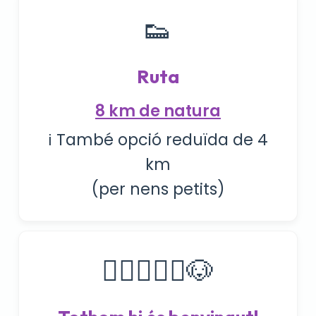
👟
Ruta
8 km de natura
ℹ️ També opció reduïda de 4
km
(per nens petits)
🏃🏻‍♀️🦹‍♀️🐶