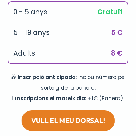
0 - 5 anys
Gratuït
5 - 19 anys
5 €
Adults
8 €
🎁
Inscripció anticipada:
Inclou número pel
sorteig de la panera.
ℹ️
Inscripcions el mateix dia:
+1€ (Panera).
VULL EL MEU DORSAL!